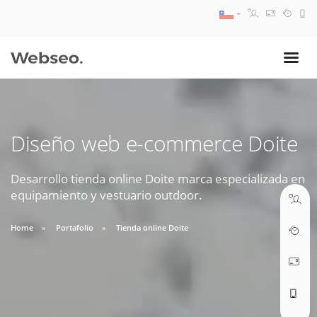
08:30 AM A 17:30 PM
ventas@webseo.cl
Diseño web e-commerce Doite
09:30 AM A 18:30 PM
soporte@webseo.cl
Desarrollo tienda online Doite marca especializada en
equipamiento y vestuario outdoor.
Home
Portafolio
Tienda online Doite
ABRIR TICKET