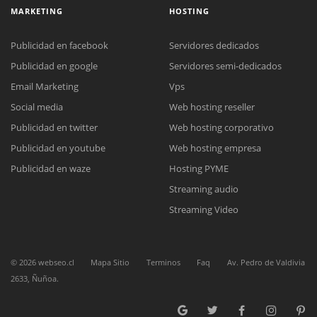
MARKETING
HOSTING
Publicidad en facebook
Servidores dedicados
Publicidad en google
Servidores semi-dedicados
Email Marketing
Vps
Reunión online
Social media
Web hosting reseller
Nuestros ejecutivos le enviarán un correo electrónico con el enlace a
Chat Online
Meet para la reunión online.
Publicidad en twitter
Web hosting corporativo
Cotización
Todos nuestros ejecutivos están fuera de línea. Complete el formulario
Publicidad en youtube
Web hosting empresa
para enviarnos un correo electrónico con sus datos personales.
Complete el formulario y nos contactaremos a la brevedad.
Publicidad en waze
Hosting PYME
Streaming audio
Streaming Video
©
2026
webseo.cl
Mapa Sitio
Terminos
Faq
Av. Pedro de Valdivia
2633, Ñuñoa.