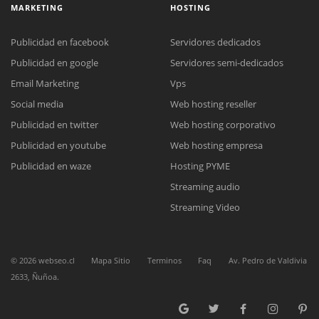
MARKETING
HOSTING
Publicidad en facebook
Servidores dedicados
Publicidad en google
Servidores semi-dedicados
Reunión online
Email Marketing
Vps
Social media
Web hosting reseller
Nuestros ejecutivos le enviarán un correo electrónico con el enlace a
Chat Online
Meet para la reunión online.
Publicidad en twitter
Web hosting corporativo
Cotización
Todos nuestros ejecutivos están fuera de línea. Complete el formulario
Publicidad en youtube
Web hosting empresa
para enviarnos un correo electrónico con sus datos personales.
Complete el formulario y nos contactaremos a la brevedad.
Publicidad en waze
Hosting PYME
Streaming audio
Streaming Video
©
2026
webseo.cl
Mapa Sitio
Terminos
Faq
Av. Pedro de Valdivia
2633, Ñuñoa.