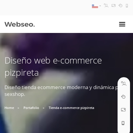
08:30 AM A 17:30 PM
ventas@webseo.cl
Diseño web e-commerce
09:30 AM A 18:30 PM
pizpireta
soporte@webseo.cl
Diseño tienda ecommerce moderna y dinámica para
sexshop.
ABRIR TICKET
Home
Portafolio
Tienda e-commerce pizpireta